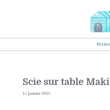
Aller
au
contenu
Mais
Scie sur table Makit
17 janvier 2022